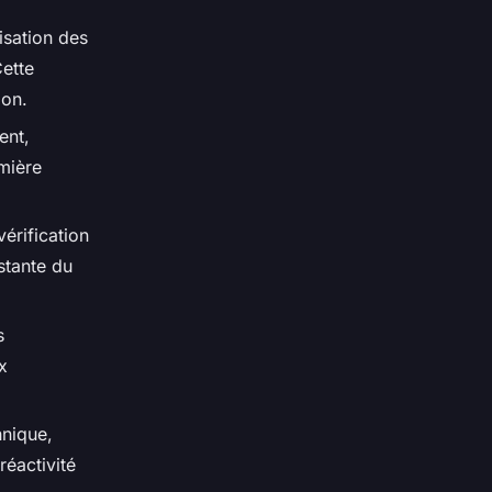
isation des
Cette
ion.
ent,
mière
érification
stante du
s
x
hnique,
réactivité