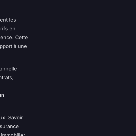
ent les
rifs en
rence. Cette
pport à une
ionnelle
trats,
e
un
ux. Savoir
ssurance
 immobilier