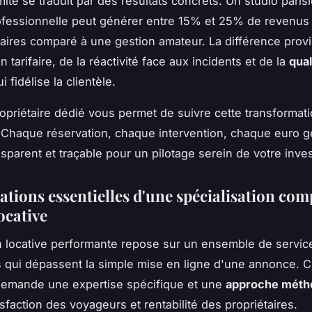
mité se traduit par des résultats concrets. Un studio paris
ofessionnelle peut générer entre 15% et 25% de revenus
ires comparé à une gestion amateur. La différence provi
on tarifaire, de la réactivité face aux incidents et de la
qual
i fidélise la clientèle.
opriétaire dédié vous permet de suivre cette transformat
 Chaque réservation, chaque intervention, chaque euro 
nsparent et traçable pour un pilotage serein de votre inve
ations essentielles d'une spécialisation com
ocative
 locative performante repose sur un ensemble de servic
 qui dépassent la simple mise en ligne d'une annonce. 
demande une expertise spécifique et une
approche méth
isfaction des voyageurs et rentabilité des propriétaires.