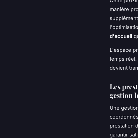
Cette proxi
manière pr
supplémenta
l'optimisati
d'accueil
qu
L'espace pr
temps réel.
devient tra
Les prest
gestion l
Une gestion
coordonnés
prestation 
garantir sat