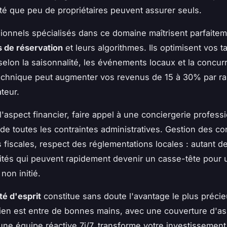
ité que peu de propriétaires peuvent assurer seuls.
ionnels spécialisés dans ce domaine maîtrisent parfaitem
 de réservation
et leurs algorithmes. Ils optimisent vos ta
selon la saisonnalité, les événements locaux et la concur
echnique peut augmenter vos revenus de 15 à 30% par ra
teur.
l'aspect financier, faire appel à une conciergerie profess
 de toutes les contraintes administratives. Gestion des con
s fiscales, respect des réglementations locales : autant d
ités qui peuvent rapidement devenir un casse-tête pour 
 non initié.
ité d'esprit
constitue sans doute l'avantage le plus précie
ien est entre de bonnes mains, avec une couverture d'a
une équipe réactive 7j/7, transforme votre investissement