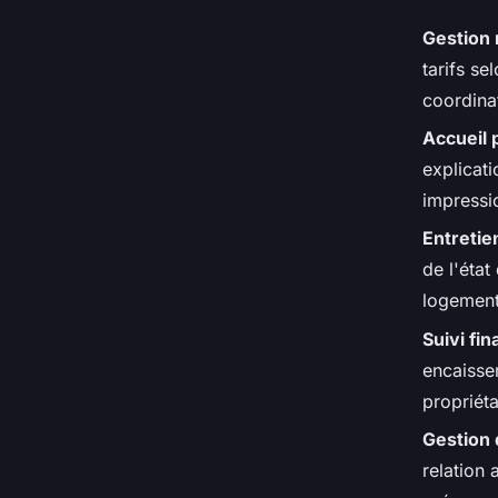
Gestion 
tarifs se
coordinat
Accueil 
explicat
impressi
Entretie
de l'éta
logement 
Suivi fin
encaisse
propriéta
Gestion 
relation 