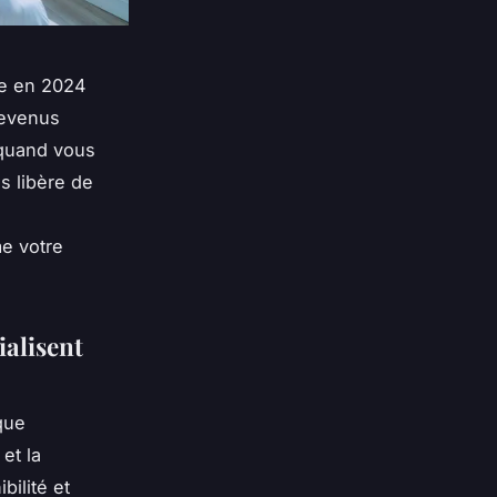
e en 2024
revenus
 quand vous
s libère de
e votre
ialisent
que
et la
bilité et