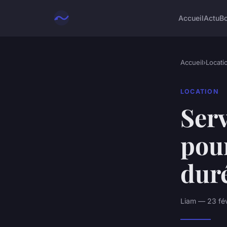
Accueil
Actu
B
Accueil
›
Locati
LOCATION
Serv
pour
dur
Liam — 23 fév