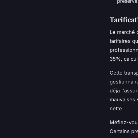
préserve
Tarificat
Le marché d
tarifaires 
profession
35%, calculé
Cette transp
gestionnair
déjà l'assu
mauvaises s
nette.
Méfiez-vous
Certains pr