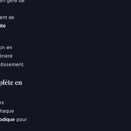
ien géré de
ent de
ité
ion en
généré
stissement.
plète en
es
Chaque
odique
pour