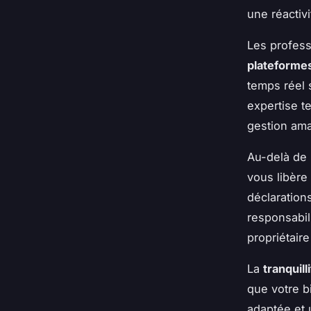
une réactiv
Les profess
plateformes
temps réel 
expertise t
gestion ama
Au-delà de 
vous libère
déclaration
responsabil
propriétaire
La
tranquill
que votre b
adaptée et 