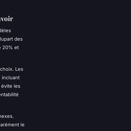
avoir
dèles
lupart des
e 20% et
 choix. Les
 incluant
évite les
ntabilité
nnexes.
parément le