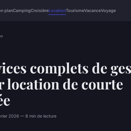
on plan
Camping
Croisière
Location
Tourisme
Vacance
Voyage
on
ices complets de ges
 location de courte
ée
rier 2026 — 8 min de lecture