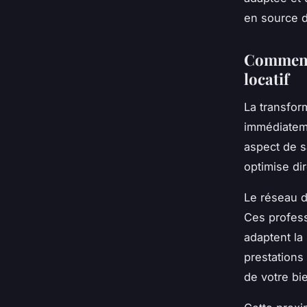
en source d
Comment 
locatif
La transfo
immédiatem
aspect de s
optimise di
Le réseau 
Ces profess
adaptent la
prestations
de votre bi