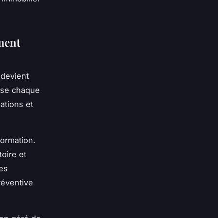
ment
 devient
ise chaque
ations et
formation.
oire et
es
réventive